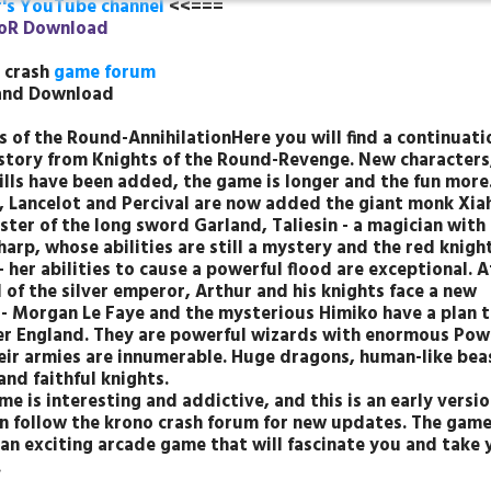
's YouTube channel
<<===
oR Download
 crash
game forum
and Download
s of the Round-AnnihilationHere you will find a continuati
 story from Knights of the Round-Revenge. New characters
ills have been added, the game is longer and the fun more
, Lancelot and Percival are now added the giant monk Xia
ster of the long sword Garland, Taliesin - a magician with 
arp, whose abilities are still a mystery and the red knigh
 her abilities to cause a powerful flood are exceptional. A
l of the silver emperor, Arthur and his knights face a new
 - Morgan Le Faye and the mysterious Himiko have a plan 
r England. They are powerful wizards with enormous Pow
eir armies are innumerable. Huge dragons, human-like beas
and faithful knights.
e is interesting and addictive, and this is an early versi
n follow the krono crash forum for new updates. The game 
s an exciting arcade game that will fascinate you and take
.