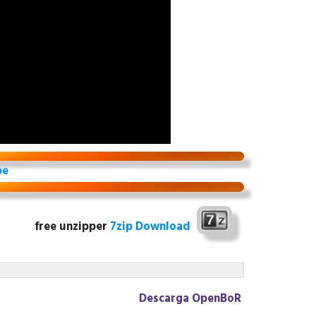
be
free unzipper
7zip Download
Descarga OpenBoR