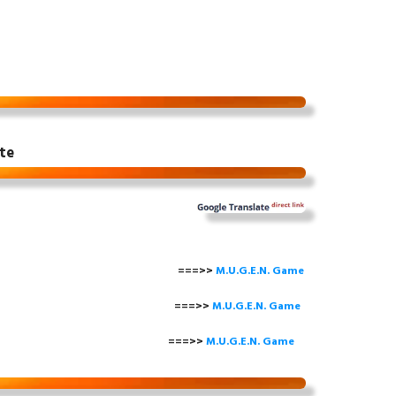
te
===>>
M.U.G.E.N. Game
==>>
M.U.G.E.N. Game
===>>
M.U.G.E.N. Game