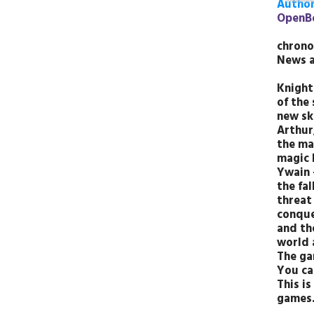
Author
OpenB
chrono
News 
Knight
of the
new sk
Arthur
the ma
magic h
Ywain -
the fal
threat
conque
and th
world 
The gam
You ca
This i
games