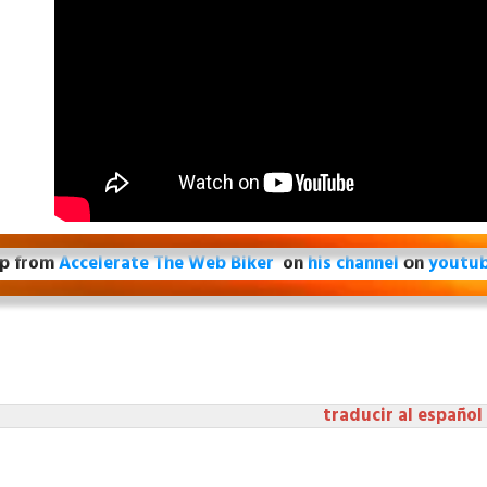
ip from
Accelerate The Web Biker
on
his channel
оn
youtu
traducir al español