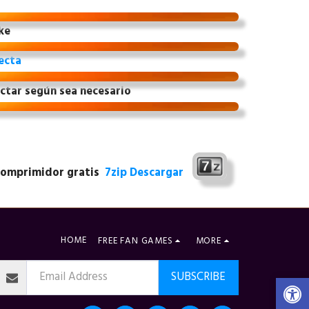
ke
ecta
ectar según sea necesario
omprimidor gratis
7zip
Descargar
HOME
FREE FAN GAMES
MORE
SUBSCRIBE