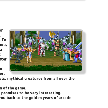
on
,
. To
hou,
a
t
fter
to
er,
ts, mythical creatures from all over the
on of the game.
promises to be very interesting.
 you back to the golden years of arcade