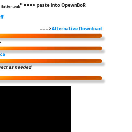
'' ===> paste into OpewnBoR
ilation.pak
ff
===>
Alternative Download
s
ice
ect as needed