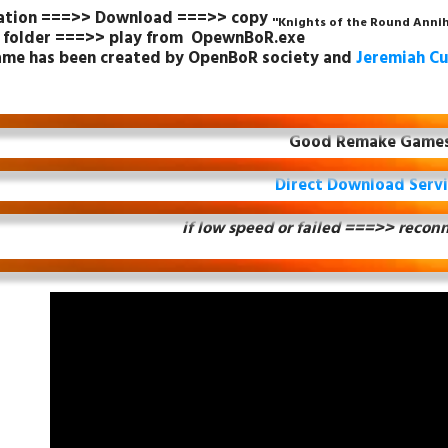
lation ===>> Download ===>> copy
''Knights of the Round Annih
'' folder ===>> play from OpewnBoR.exe
ame has been created by OpenBoR society and
Jeremiah Cu
Good Remake Game
Direct Download Serv
if low speed or failed ===>>
reconn