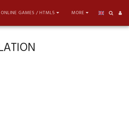
ONLINE GAMES / HTML5
MORE
LATION