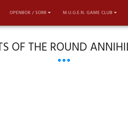
OPENBOR / SORR
M.U.G.E.N. GAME CLUB
TS OF THE ROUND ANNIHI