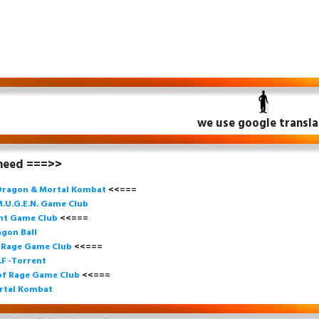
we use google transla
 need ===>>
Dragon & Mortal Kombat
<<===
.U.G.E.N. Game
Club
ght Game Club
<<=== 
gon Ball
f Rage Game Club
<<===
=
.F -Torrent
of Rage Game Club
<<=== 
rtal Kombat