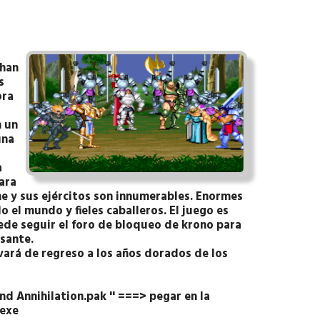
 han
s
ora
n un
una
a
ara
 y sus ejércitos son innumerables. Enormes
 el mundo y fieles caballeros. El juego es
Puede seguir el foro de bloqueo de krono para
sante.
vará de regreso a los años dorados de los
nd Annihilation.pak '' ===> pegar en la
.exe