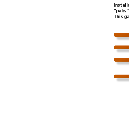
Instal
''paks
This g