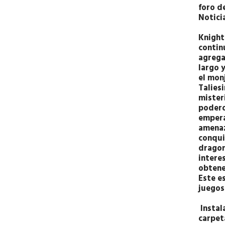
foro d
Notici
Knight
contin
agrega
largo 
el mon
Talies
mister
podero
empera
amenaz
conqui
dragon
interes
obtene
Este e
juegos
Instal
carpet