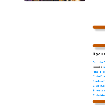
if you
Double 
===>>
M
Final Fi
Club-Dra
Beats o
Club-K.o
Streets 
Club-Mo