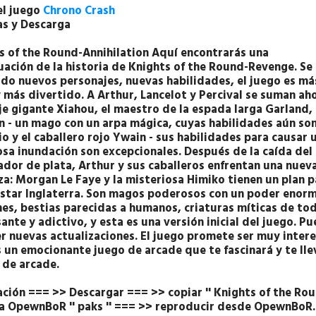
el juego
Chrono Crash
as y Descarga
s of the Round-Annihilation Aquí encontrarás una
uación de la historia de Knights of the Round-Revenge. Se
do nuevos personajes, nuevas habilidades, el juego es má
y más divertido. A Arthur, Lancelot y Percival se suman ah
je gigante Xiahou, el maestro de la espada larga Garland,
in - un mago con un arpa mágica, cuyas habilidades aún so
io y el caballero rojo Ywain - sus habilidades para causar 
sa inundación son excepcionales. Después de la caída del
dor de plata, Arthur y sus caballeros enfrentan una nuev
a: Morgan Le Faye y la misteriosa Himiko tienen un plan p
star Inglaterra. Son magos poderosos con un poder enorme
es, bestias parecidas a humanos, criaturas míticas de todo
ante y adictivo, y esta es una versión inicial del juego. 
r nuevas actualizaciones. El juego promete ser muy intere
s un emocionante juego de arcade que te fascinará y te lle
 de arcade.
ación === >> Descargar === >> copiar '' Knights of the Rou
a OpewnBoR '' paks '' === >> reproducir desde OpewnBoR