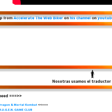
ip from
Accelerate The Web Biker
on
his channel
оn
youtub
Nosotras usamos el traductor
 need ===>>
Dragon & Mortal Kombat
<<===
.U.G.E.N. GAME CLU
B