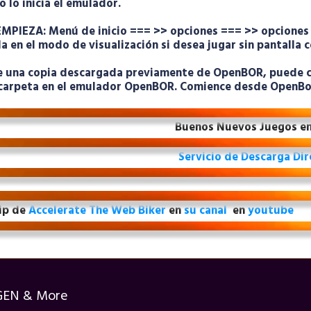
o lo inicia el emulador.
EMPIEZA:
Menú de inicio === >> opciones === >> opciones
la en el modo de visualización si desea jugar sin pantalla
ne una copia descargada previamente de OpenBOR, puede
carpeta en el emulador OpenBOR.
Comience desde OpenBo
Buenos Nuevos Juegos en
Servicio de Descarga Di
ip de
Accelerate The Web Biker
en
su canal
en
youtube
GEN & More