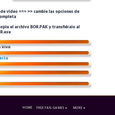
 de video === >> cambie las opciones de
 completa
copie el archivo BOR.PAK y transfiéralo al
R.exe
 Vivo
recta
HOME
FREE FAN GAMES
MORE