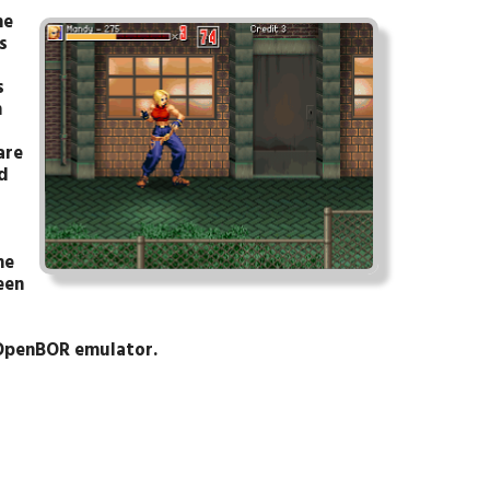
he
s
s
n
are
nd
he
een
e OpenBOR emulator.