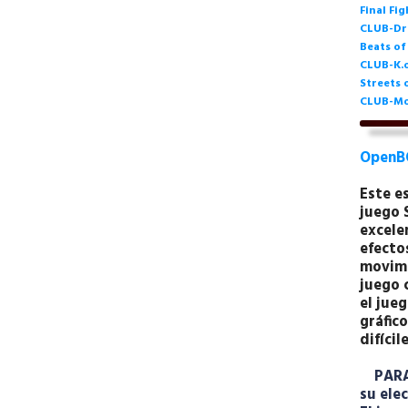
Final Fi
CLUB-Dr
Beats of
CLUB-K.o
Streets 
CLUB-Mo
OpenB
Este e
juego 
excelen
efectos
movimi
juego 
el jueg
gráfico
difícil
PARA l
su ele