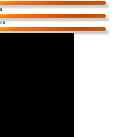
s
ice