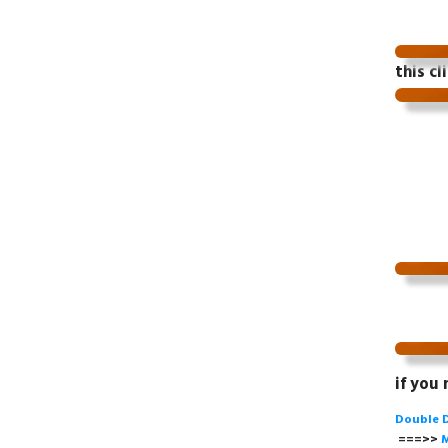
this cl
if you
Double 
===>>
M