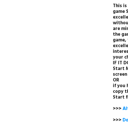
This i
game S
excelle
withou
are min
the ga
game, 
excelle
intere
your c
IF IT 
Start 
screen
OR
if you
copy t
Start 
>>>
Al
>>>
Do