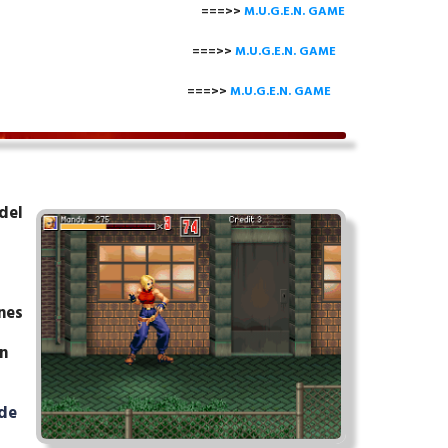
===>>
M.U.G.E.N. GAME
==>>
M.U.G.E.N. GAME
===>>
M.U.G.E.N. GAME
del
nes
n
de