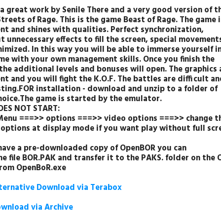
s a great work by Senile There and a very good version of t
treets of Rage. This is the game Beast of Rage. The game i
nt and shines with qualities. Perfect synchronization,
t unnecessary effects to fill the screen, special movement
imized. In this way you will be able to immerse yourself i
me with your own management skills. Once you finish the
the additional levels and bonuses will open. The graphics 
nt and you will fight the K.O.F. The battles are difficult a
sting.FOR installation - download and unzip to a folder of
hoice.The game is started by the emulator.
DOES NOT START:
Menu ===>> options ===>> video options ===>> change t
 options at display mode if you want play without full scr
 have a pre-downloaded copy of
OpenBOR you can
he file BOR.PAK and transfer it to the PAKS. folder on th
from OpenBoR.exe
ternative Download via Terabox
wnload via Archive