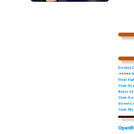
Double 
===>>
M
Final Fi
Club-Dra
Beats o
Club-K.o
Streets 
Club-Mo
OpenB