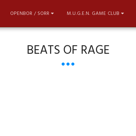
OPENBOR / SORR
M.U.G.E.N. GAME CLUB
BEATS OF RAGE