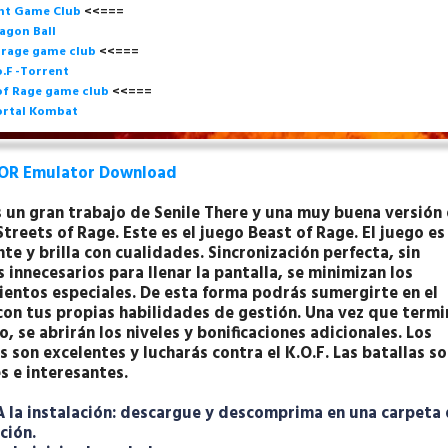
ght Game Club
<<=== 
agon Ball
 rage game club
<<===
=
.F -Torrent
of Rage game club
<<=== 
rtal Kombat
OR Emulator Download
s un gran trabajo de Senile There y una muy buena versión 
Streets of Rage.
Este es el juego Beast of Rage.
El juego es
te y brilla con cualidades.
Sincronización perfecta, sin
 innecesarios para llenar la pantalla, se minimizan los
entos especiales.
De esta forma podrás sumergirte en el
con tus propias habilidades de gestión.
Una vez que termi
o, se abrirán los niveles y bonificaciones adicionales.
Los
s son excelentes y lucharás contra el K.O.F.
Las batallas so
es e interesantes.
a instalación: descargue y descomprima en una carpeta 
cción.