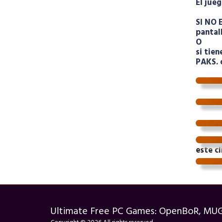
El jueg
SI NO 
pantal
O
si tie
PAKS.
este cl
Ultimate Free PC Games: OpenBoR, MU