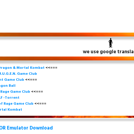
we use google transla
Dragon & Mortal Kombat
<<===
.U.G.E.N. Game
Club
ght Game Club
<<=== 
gon Ball
f Rage Game Club
<<===
=
.F -Torrent
of Rage Game Club
<<=== 
rtal Kombat
OR Emulator Download