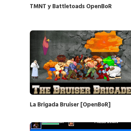
TMNT y Battletoads OpenBoR
La Brigada Bruiser [OpenBoR]