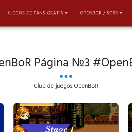
JUEGOS DE FANS GRATIS
OPENBOR / SORR
enBoR Página №3 #Open
Club de juegos OpenBoR