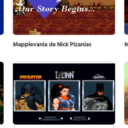
Mapplevania de Nick Pizanias
M