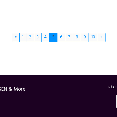
«
1
2
3
4
5
6
7
8
9
10
»
PÁGI
GEN & More