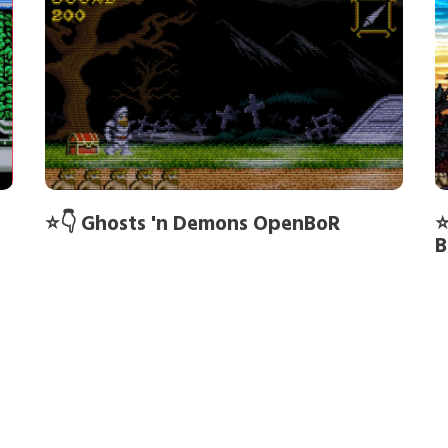
⭐👇 Ghosts 'n Demons OpenBoR
⭐
B