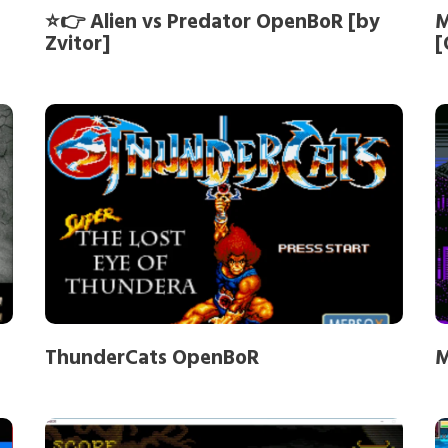
⭐👉 Alien vs Predator OpenBoR [by
M
Zvitor]
[
ThunderCats OpenBoR
M