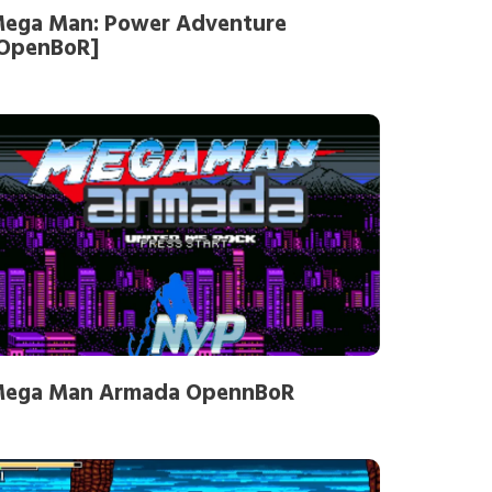
ega Man: Power Adventure
OpenBoR]
ega Man Armada OpennBoR