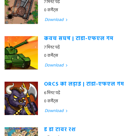
7 मिनट पढ़ें
0 कमैंट्स
Download
कवच संघर्ष | टीडी-एफएल गेम
7 मिनट पढ़ें
0 कमैंट्स
Download
ORCS की लड़ाई | टीडी-एफएल गेम
6 मिनट पढ़ें
0 कमैंट्स
Download
डे डी टॉवर रश