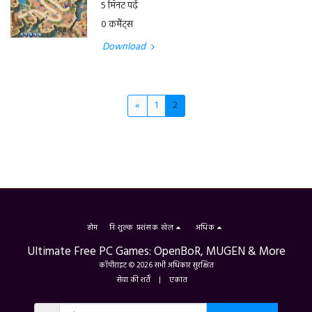
5 मिनट पढ़ें
0 कमैंट्स
Download
«
1
2
होम
निःशुल्क प्रशंसक खेल
अधिक
Ultimate Free PC Games: OpenBoR, MUGEN & More
कॉपीराइट © 2026 सभी अधिकार सुरक्षित
सेवा की शर्तें
|
एकांत