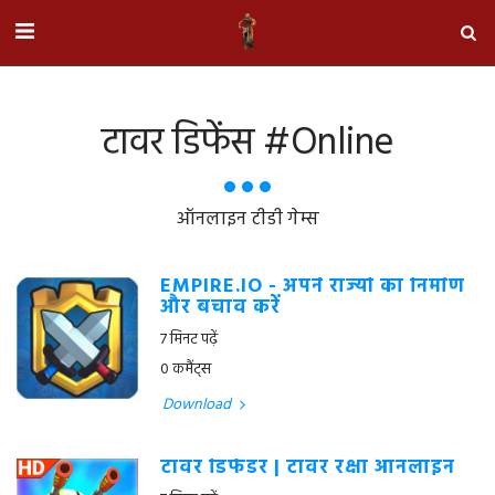
टावर डिफेंस #online
ऑनलाइन टीडी गेम्स
EMPIRE.IO - अपने राज्यों का निर्माण
और बचाव करें
7 मिनट पढ़ें
0 कमैंट्स
Download
टॉवर डिफेंडर | टॉवर रक्षा ऑनलाइन