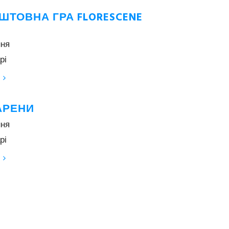
ШТОВНА ГРА FLORESCENE
ння
рі
АРЕНИ
ння
рі