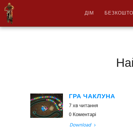
ДІМ
БЕЗКОШТО
На
ГРА ЧАКЛУНА
7 хв читання
0 Коментарі
Download