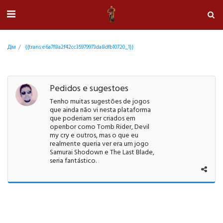
Дім
{{trans:e6a7f8a2f42cc35979973da8dfb10720_1}}
Pedidos e sugestoes
Tenho muitas sugestões de jogos
que ainda não vi nesta plataforma
que poderiam ser criados em
openbor como Tomb Rider, Devil
my cry e outros, mas o que eu
realmente queria ver era um jogo
Samurai Shodown e The Last Blade,
seria fantástico.