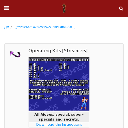
Дім
{{trans:e6a7f8a2f42cc35979973da8dfb10720_1}}
Operating Kits [Streamers]
All Moves, special, super-
specials and secrets.
Download the Instructions