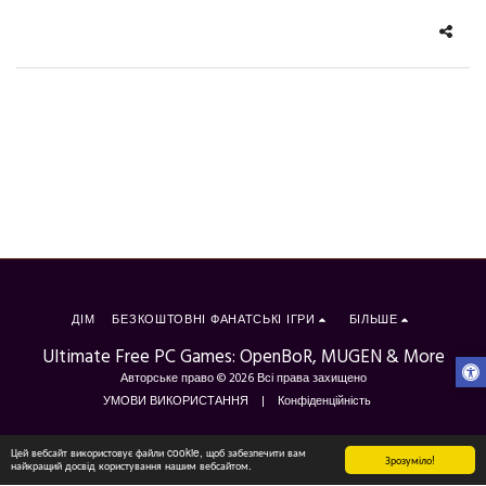
ДІМ
БЕЗКОШТОВНІ ФАНАТСЬКІ ІГРИ
БІЛЬШЕ
Ultimate Free PC Games: OpenBoR, MUGEN & More
Авторське право © 2026 Всі права захищено
УМОВИ ВИКОРИСТАННЯ
|
Конфіденційність
Цей вебсайт використовує файли cookie, щоб забезпечити вам
ПІДПИСАТИСЯ
Зрозуміло!
найкращий досвід користування нашим вебсайтом.