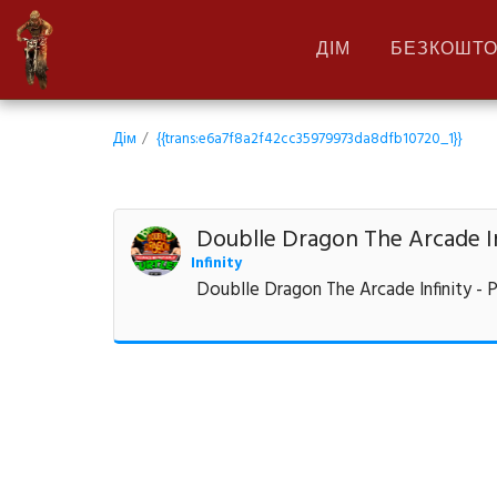
ДІМ
БЕЗКОШТО
Дім
{{trans:e6a7f8a2f42cc35979973da8dfb10720_1}}
Doublle Dragon The Arcade In
Infinity
Doublle Dragon The Arcade Infinity -