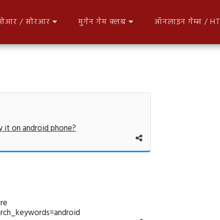
आर / सोरआर
मुगेन गेम क्लब
ऑनलाइन गेम्स / 
y it on android phone?
ere
earch_keywords=android