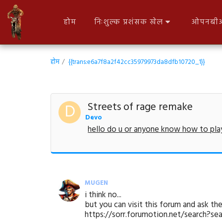
होम
निःशुल्क प्रशंसक खेल
ओपनबीओ
होम
{{trans:e6a7f8a2f42cc35979973da8dfb10720_1}}
Streets of rage remake
Devo
hello do u or anyone know how to pla
MUGEN
i think no...
but you can visit this forum and ask th
https://sorr.forumotion.net/search?s