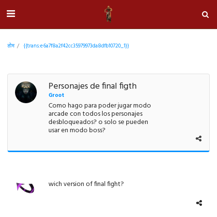
होम
{{trans:e6a7f8a2f42cc35979973da8dfb10720_1}}
Personajes de final figth
Groot
Como hago para poder jugar modo
arcade con todos los personajes
desbloqueados? o solo se pueden
usar en modo boss?
wich version of final fight?