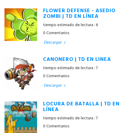
FLOWER DEFENSE - ASEDIO
ZOMBI | TD EN LÍNEA
tiempo estimado de lectura : 6
0 Comentarios
Descargar
CAÑONERO | TD EN LÍNEA
tiempo estimado de lectura : 7
0 Comentarios
Descargar
LOCURA DE BATALLA | TD EN
LÍNEA
tiempo estimado de lectura : 7
0 Comentarios