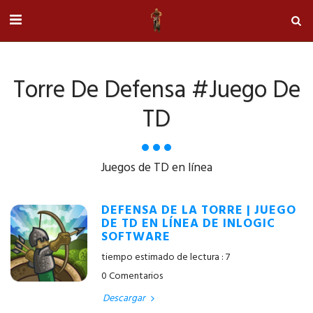
Torre De Defensa #Juego De
TD
Juegos de TD en línea
DEFENSA DE LA TORRE | JUEGO
DE TD EN LÍNEA DE INLOGIC
SOFTWARE
tiempo estimado de lectura : 7
0 Comentarios
Descargar