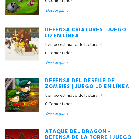
0 Comentarios
Descargar
DEFENSA CRIATURES | JUEGO
LD EN LÍNEA
tiempo estimado de lectura : 6
0 Comentarios
Descargar
DEFENSA DEL DESFILE DE
ZOMBIES | JUEGO LD EN LÍNEA
tiempo estimado de lectura : 7
0 Comentarios
Descargar
ATAQUE DEL DRAGÓN -
DEFENSA DE LA TORRE | JUEGO