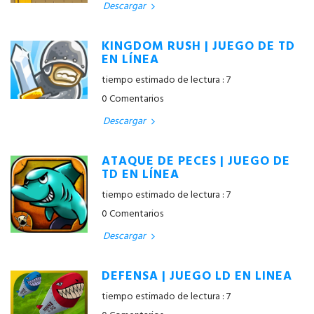
Descargar
KINGDOM RUSH | JUEGO DE TD
EN LÍNEA
tiempo estimado de lectura : 7
0 Comentarios
Descargar
ATAQUE DE PECES | JUEGO DE
TD EN LÍNEA
tiempo estimado de lectura : 7
0 Comentarios
Descargar
DEFENSA | JUEGO LD EN LÍNEA
tiempo estimado de lectura : 7