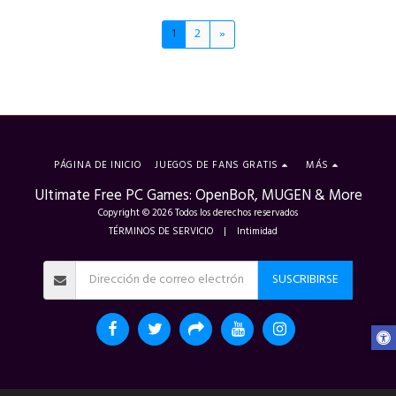
1
2
»
PÁGINA DE INICIO
JUEGOS DE FANS GRATIS
MÁS
Ultimate Free PC Games: OpenBoR, MUGEN & More
Copyright © 2026 Todos los derechos reservados
TÉRMINOS DE SERVICIO
|
Intimidad
SUSCRIBIRSE