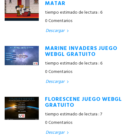
MATAR
tiempo estimado de lectura : 6
0 Comentarios
Descargar
MARINE INVADERS JUEGO
WEBGL GRATUITO
tiempo estimado de lectura : 6
0 Comentarios
Descargar
FLORESCENE JUEGO WEBGL
GRATUITO
tiempo estimado de lectura : 7
0 Comentarios
Descargar