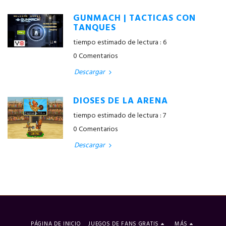
GUNMACH | TÁCTICAS CON
TANQUES
tiempo estimado de lectura : 6
0 Comentarios
Descargar
DIOSES DE LA ARENA
tiempo estimado de lectura : 7
0 Comentarios
Descargar
PÁGINA DE INICIO
JUEGOS DE FANS GRATIS
MÁS