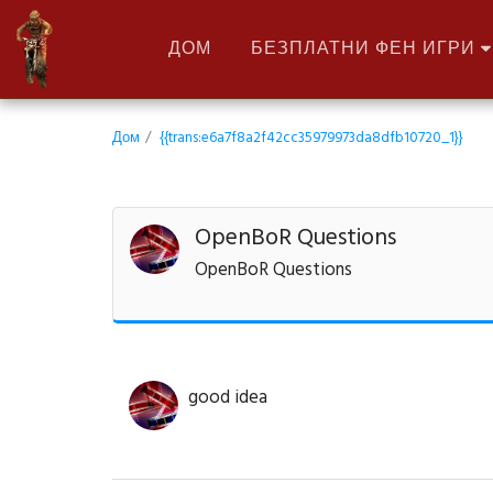
ДОМ
БЕЗПЛАТНИ ФЕН ИГРИ
Дом
{{trans:e6a7f8a2f42cc35979973da8dfb10720_1}}
OpenBoR Questions
OpenBoR Questions
good idea